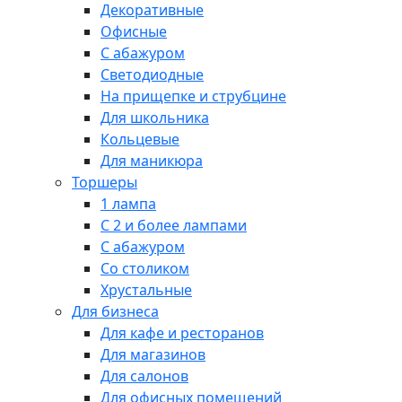
Декоративные
Офисные
С абажуром
Светодиодные
На прищепке и струбцине
Для школьника
Кольцевые
Для маникюра
Торшеры
1 лампа
С 2 и более лампами
С абажуром
Со столиком
Хрустальные
Для бизнеса
Для кафе и ресторанов
Для магазинов
Для салонов
Для офисных помещений