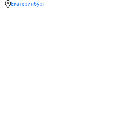
Екатеринбург
Ваш город:
Москва
Абакан
Альметьевск
Ангарск
Апрелевка
Арзамас
Армавир
Артём
Архангельск
Астрахань
Ачинск
Балаково
Балашиха
Барнаул
Батайск
Белгород