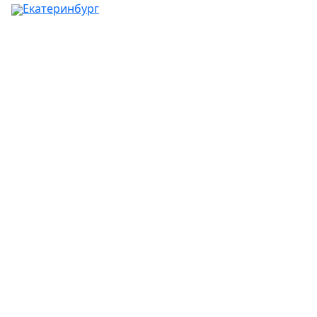
Екатеринбург
Ваш город:
Москва
Абакан
Альметьевск
Ангарск
Апрелевка
Арзамас
Армавир
Артём
Архангельск
Астрахань
Ачинск
Балаково
Балашиха
Барнаул
Батайск
Белгород