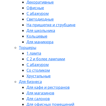
Декоративные
Офисные
С абажуром
Светодиодные
На прищепке и струбцине
Для школьника
Кольцевые
Для маникюра
Торшеры
1 лампа
С 2 и более лампами
С абажуром
Со столиком
Хрустальные
Для бизнеса
Для кафе и ресторанов
Для магазинов
Для салонов
Для офисных помещений