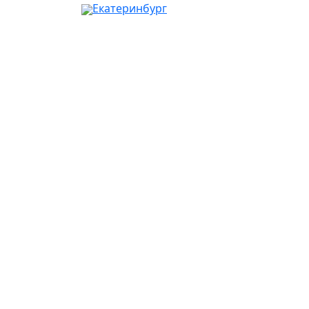
Екатеринбург
Ваш город:
Москва
Абакан
Альметьевск
Ангарск
Апрелевка
Арзамас
Армавир
Артём
Архангельск
Астрахань
Ачинск
Балаково
Балашиха
Барнаул
Батайск
Белгород