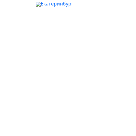
Екатеринбург
Ваш город:
Москва
Абакан
Альметьевск
Ангарск
Апрелевка
Арзамас
Армавир
Артём
Архангельск
Астрахань
Ачинск
Балаково
Балашиха
Барнаул
Батайск
Белгород