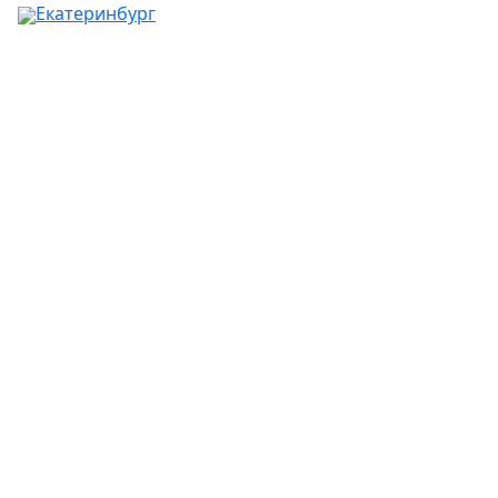
Екатеринбург
Ваш город:
Москва
Абакан
Альметьевск
Ангарск
Апрелевка
Арзамас
Армавир
Артём
Архангельск
Астрахань
Ачинск
Балаково
Балашиха
Барнаул
Батайск
Белгород