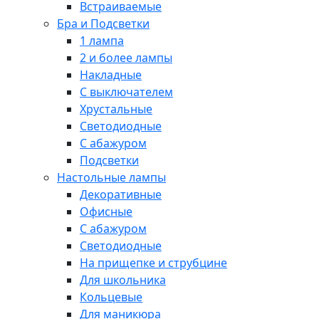
Встраиваемые
Бра и Подсветки
1 лампа
2 и более лампы
Накладные
С выключателем
Хрустальные
Светодиодные
С абажуром
Подсветки
Настольные лампы
Декоративные
Офисные
С абажуром
Светодиодные
На прищепке и струбцине
Для школьника
Кольцевые
Для маникюра