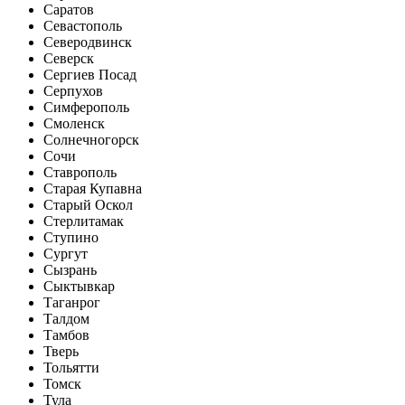
Саратов
Севастополь
Северодвинск
Северск
Сергиев Посад
Серпухов
Симферополь
Смоленск
Солнечногорск
Сочи
Ставрополь
Старая Купавна
Старый Оскол
Стерлитамак
Ступино
Сургут
Сызрань
Сыктывкар
Таганрог
Талдом
Тамбов
Тверь
Тольятти
Томск
Тула