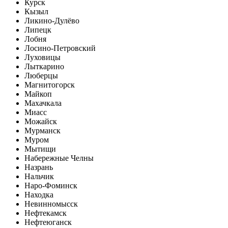
Курск
Кызыл
Ликино-Дулёво
Липецк
Лобня
Лосино-Петровский
Луховицы
Лыткарино
Люберцы
Магнитогорск
Майкоп
Махачкала
Миасс
Можайск
Мурманск
Муром
Мытищи
Набережные Челны
Назрань
Нальчик
Наро-Фоминск
Находка
Невинномысск
Нефтекамск
Нефтеюганск