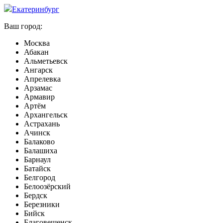
Екатеринбург
Ваш город:
Москва
Абакан
Альметьевск
Ангарск
Апрелевка
Арзамас
Армавир
Артём
Архангельск
Астрахань
Ачинск
Балаково
Балашиха
Барнаул
Батайск
Белгород
Белоозёрский
Бердск
Березники
Бийск
Благовещенск