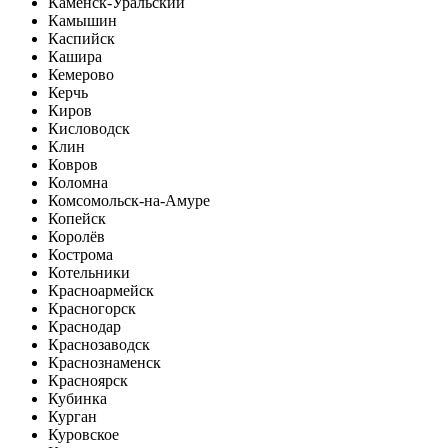
Каменск-Уральский
Камышин
Каспийск
Кашира
Кемерово
Керчь
Киров
Кисловодск
Клин
Ковров
Коломна
Комсомольск-на-Амуре
Копейск
Королёв
Кострома
Котельники
Красноармейск
Красногорск
Краснодар
Краснозаводск
Краснознаменск
Красноярск
Кубинка
Курган
Куровское