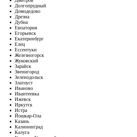
Дмитров
Долгопрудный
Домодедово
Дрезна
Дубна
Евпатория
Егорьевск
Екатеринбург
Елец
Ессентуки
Железногорск
Жуковский
Зарайск
Звенигород
Зеленодольск
Златоуст
Иваново
Ивантеевка
Ижевск
Иркутск
Истра
Йошкар-Ола
Казань
Калининград
Калуга